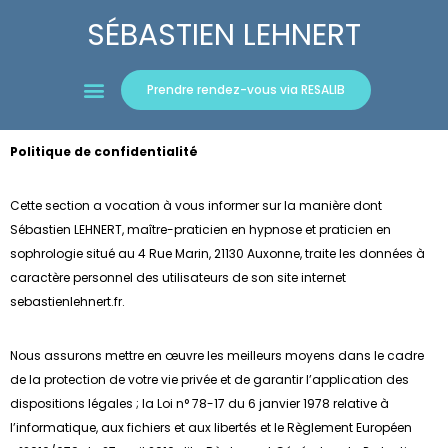
SÉBASTIEN LEHNERT
Aller
au
Prendre rendez-vous via RESALIB
contenu
Politique de confidentialité
Cette section a vocation à vous informer sur la manière dont
Sébastien LEHNERT, maître-praticien en hypnose et praticien en
sophrologie situé au 4 Rue Marin, 21130 Auxonne, traite les données à
caractère personnel des utilisateurs de son site internet
sebastienlehnert.fr.
Nous assurons mettre en œuvre les meilleurs moyens dans le cadre
de la protection de votre vie privée et de garantir l’application des
dispositions légales ; la Loi n° 78-17 du 6 janvier 1978 relative à
l’informatique, aux fichiers et aux libertés et le Règlement Européen