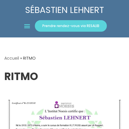
SÉBASTIEN LEHNERT
Aller
au
Prendre rendez-vous via RESALIB
contenu
Accueil
»
RITMO
RITMO