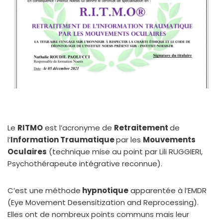
Le
RITMO
est l’acronyme de
R
etraitement
de
l’
I
nformation
T
raumatique
par les
M
ouvements
O
culaires
(technique mise au point par Lili RUGGIERI,
Psychothérapeute intégrative reconnue).
C’est une méthode
hypnotique
apparentée à l’EMDR
(Eye Movement Desensitization and Reprocessing).
Elles ont de nombreux points communs mais leur